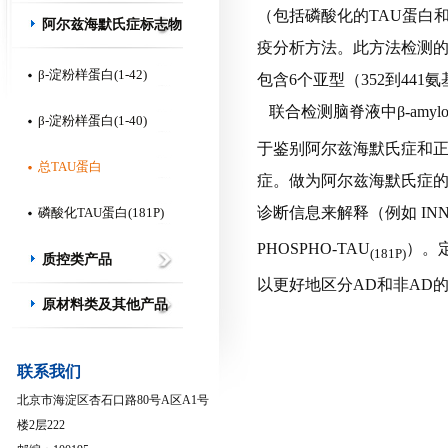
（包括磷酸化的TAU蛋白
阿尔兹海默氏症标志物
疫分析方法。
此方法检测的
β-淀粉样蛋白(1-42)
包含6个亚型（352到441
联合检测脑脊液中β-amylo
β-淀粉样蛋白(1-40)
于鉴别阿尔兹海默氏症和
总TAU蛋白
症。
做为阿尔兹海默氏症
诊断信息来解释（例如
IN
磷酸化TAU蛋白(181P)
PHOSPHO-TAU
）
。
(181P)
质控类产品
以更好地区分AD和非AD
原材料类及其他产品
联系我们
北京市海淀区杏石口路80号A区A1号
楼2层222