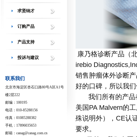
求贤纳才
订购产品
产品支持
康乃格诊断产品（北京
投诉与建议
irebio Diagn
销售肿瘤体外诊断产
联系我们
好的口碑，所以我们
北京市海淀区杏石口路80号A区A1号
楼2层222
我们所有的产品都由经
邮编：100195
美国PA Malve
电话：010-85288156
殊说明外），CE认证
传真：01085288382
手机：17896035653
要求。
邮箱：canag@canag.com.cn