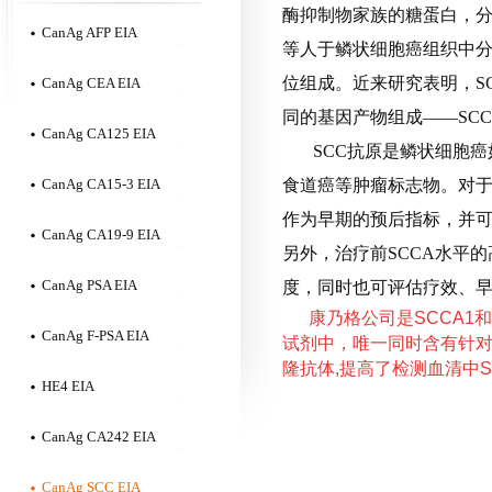
酶抑制物家族的糖蛋白，
CanAg AFP EIA
等人于鳞状细胞癌组织中
位组成。近来研究表明，
S
CanAg CEA EIA
同的基因产物组成——
SCC
CanAg CA125 EIA
SCC
抗原是鳞状细胞癌
CanAg CA15-3 EIA
食道癌等肿瘤标志物。对
作为早期的预后指标，并
CanAg CA19-9 EIA
另外，治疗前
SCCA
水平的
CanAg PSA EIA
度，同时也可评估疗效、
康乃格公司是SCCA1
CanAg F-PSA EIA
试剂中，唯一同时含有针对S
隆抗体,提高了检测血清中
HE4 EIA
CanAg CA242 EIA
CanAg SCC EIA