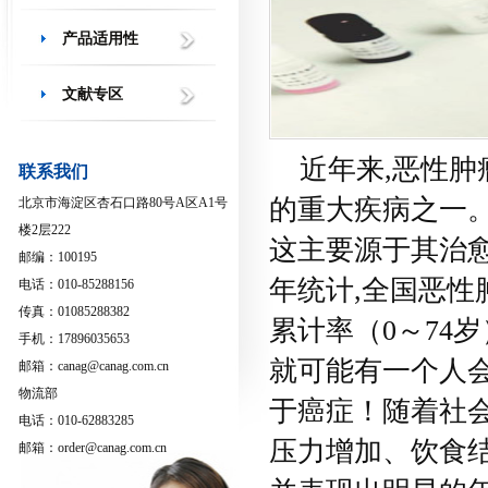
产品适用性
文献专区
近年来
,
恶性肿
联系我们
的重大疾病之一
北京市海淀区杏石口路80号A区A1号
楼2层222
这主要源于其治
邮编：100195
年统计
,
全国恶性
电话：010-85288156
传真：01085288382
累计率（
0
～
74
岁
手机：17896035653
就可能有一个人
邮箱：canag@canag.com.cn
物流部
于癌症！随着社
电话：010-62883285
压力增加、饮食
邮箱：order@canag.com.cn