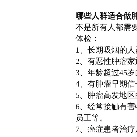
哪
些人群适合做
不是所有人都需
体检：
1、长期吸烟的人
2、有恶性肿瘤家
3、年龄超过
45
岁
4、有肿瘤早期信
5、肿瘤高发地区
6、经常接触有
员工等。
7、癌症患者治