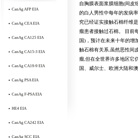
自胸膜
表面
浆膜
细胞(间皮
CanAg AFP EIA
的白人男性中
每年的发病
究
已经证实接触石棉纤维
CanAg CEA EIA
瘤患者接触过石棉。
目前每
CanAg CA125 EIA
国)，预计在未来十年的增加
触石棉有关系.
虽然恶性间
CanAg CA15-3 EIA
瘤,但
在全世界许多地区
它
CanAg CA19-9 EIA
国、
威尔士、欧洲大陆和
CanAg PSA EIA
CanAg F-PSA EIA
HE4 EIA
CanAg CA242 EIA
CanAg SCC EIA