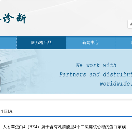
们
康乃格产品
新闻中心
4 EIA
人附睾蛋白4（HE4）属于含有乳清酸型4个二硫键核心域的蛋白家族