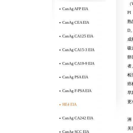
（
CanAg AFP EIA
P
熟
CanAg CEA EIA
D
CanAg CA125 EIA
成
吸
CanAg CA15-3 EIA
卵
CanAg CA19-9 EIA
者
检
CanAg PSA EIA
癌
CanAg F-PSA EIA
早
更
HE4 EIA
CanAg CA242 EIA
洲
关
CanAg SCC EIA