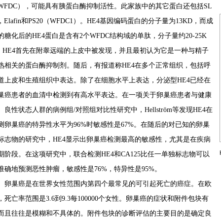
WFDC），可能具有胰蛋白酶抑制活性。此家族中的其它蛋白还包括SL
I，Elafin和PS20（WFDC1）。HE4基因编码蛋白的分子量为13KD，而成
的糖化后的HE4蛋白是含有2个WFDC结构域的单肽，分子量约20-25K
。HE4首先在附睾远端的上皮中被发现，并且最初认为它是一种与精子
熟相关的蛋白酶抑制剂。随后，有报道称HE4在多个正常组织，包括呼
道上皮和生殖组织中表达。除了在细胞水平上表达，分泌型HE4已经在
巢癌患者的血清中检测到有高水平表达。在一项关于卵巢癌患者与健康
、良性状态人群的病例组/对照组对比性研究中，Hellström等发现HE4在
测卵巢癌的特异性水平为96%时敏感性是67%。在随后的对已知的卵巢
标志物的研究中，HE4显示出卵巢癌检测最高的敏感性，尤其是在疾病
期阶段。在这项研究中，联合检测HE4和CA125比任一单独标志物可以
准确地预测恶性肿瘤，敏感性是76%，特异性是95%。
卵巢癌是在世界女性范围内第四个最常见的可引起死亡的癌症。在欧
，死亡率范围是
3.6
到
9.3
每
100000
个女性。卵巢癌的症状和附件包块有
而且往往是模糊和不具体的。附件包块的诊断评估的主要目的是确定良