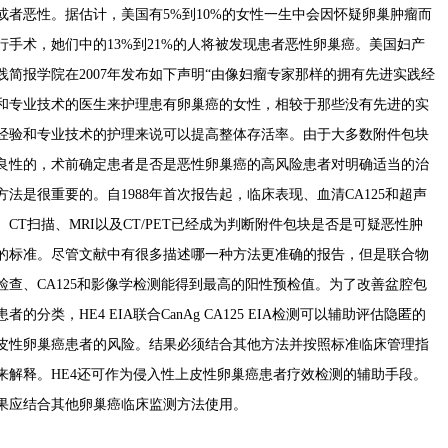
或者恶性。据估计，美国有
5%
到
10%
的女性一生中会因怀疑卵巢肿瘤而
行手术，她们中的
13%
到
21%
的人将被发现患者恶性卵巢癌。美国妇产
践简报学院在
2007
年发布如下声明“由像妇瘤专家那样的拥有先进实践经
和专业技术的医生来护理患有卵巢癌的女性，相较于那些没有先进的实
经验和专业技术的护理来说可以提高整体存活率。由于大多数附件包块
良性的，术前确定患者是否是恶性卵巢癌的高风险患者对明确适当的治
方法是很重要的。自
1988
年首次报告起，临床表现、血清
CA125
和超声
、
CT
扫描、
MRI
以及
CT/PET
已经成为判断附件包块是否是可疑恶性肿
的标准。尽管文献中有很多描述哪一种方法更准确的报告，但是联合物
检查、
CA125
和影像学检测能得到最高的阳性预检值。为了改善盆腔包
患者的分类，
HE4 EIA
联合
CanAg CA125 EIA
检测可以辅助评估隐匿的
皮性卵巢癌患者的风险。结果必须结合其他方法并按照标准临床管理指
来解释。
HE4
还可作为侵入性上皮性卵巢癌患者疗效检测的辅助手段。
果应结合其他卵巢癌临床监测方法使用。