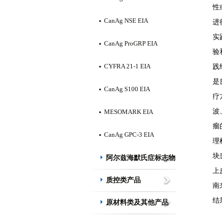
性
CanAg NSE EIA
进
实
CanAg ProGRP EIA
验
CYFRA 21-1 EIA
践
是
CanAg S100 EIA
疗
波
MESOMARK EIA
瘤
CanAg GPC-3 EIA
理
块
阿尔兹海默氏症标志物
上
质控类产品
南
结
原材料类及其他产品